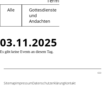
Termine filtern
Alle
Gottesdienste
Kinder /
und
Jugendliche
Andachten
03.11.2025
Es gibt keine Events an diesem Tag.
Sitemap
Impressum
Datenschutzerklärung
Kontakt
Navigation
überspringen