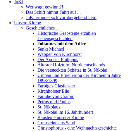
JuKi
Wer wagt gewinnt?!
Das Schiff nimmt Fahrt auf ...
JuKi erfindet sich vorübergehend neu!
Unsere Kirche
Geschichtliches
Historische Grabsteine erzählen
Lebensgeschichten
Johannes mit dem Adler
Sankt Michael
Wappen von Kirchhorst
Der Apostel Philippus
Ältester Holzturm Norddeutschlands
Die versteckten Schätze in St. Nikolai
Umbau und Erneuerung der Kirchenim Jahre
1898/1899
Farbiges Glasfenster
Kirchhorster Elle
Familie von Cramm
Petrus und Paulus
St. Nikolaus
St. Nikolai im 16. Jahrhundert
Bausteine unserer Kirche
Grabsteine aus Sand
Christophorus - eine Weihnachtsgeschichte