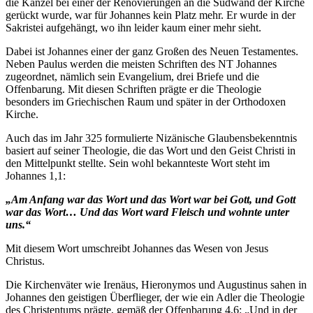
die Kanzel bei einer der Renovierungen an die Südwand der Kirche
gerückt wurde, war für Johannes kein Platz mehr. Er wurde in der
Sakristei aufgehängt, wo ihn leider kaum einer mehr sieht.
Dabei ist Johannes einer der ganz Großen des Neuen Testamentes.
Neben Paulus werden die meisten Schriften des NT Johannes
zugeordnet, nämlich sein Evangelium, drei Briefe und die
Offenbarung. Mit diesen Schriften prägte er die Theologie
besonders im Griechischen Raum und später in der Orthodoxen
Kirche.
Auch das im Jahr 325 formulierte Nizänische Glaubensbekenntnis
basiert auf seiner Theologie, die das Wort und den Geist Christi in
den Mittelpunkt stellte. Sein wohl bekannteste Wort steht im
Johannes 1,1:
„Am Anfang war das Wort und das Wort war bei Gott, und Gott
war das Wort… Und das Wort ward Fleisch und wohnte unter
uns.“
Mit diesem Wort umschreibt Johannes das Wesen von Jesus
Christus.
Die Kirchenväter wie Irenäus, Hieronymos und Augustinus sahen in
Johannes den geistigen Überflieger, der wie ein Adler die Theologie
des Christentums prägte, gemäß der Offenbarung 4,6: „Und in der