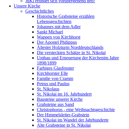
JuKi erfindet sich vorübergehend neu!
Unsere Kirche
Geschichtliches
Historische Grabsteine erzählen
Lebensgeschichten
Johannes mit dem Adler
Sankt Michael
Wappen von Kirchhorst
Der Apostel Philippus
Ältester Holzturm Norddeutschlands
Die versteckten Schätze in St. Nikolai
Umbau und Erneuerung der Kirchenim Jahre
1898/1899
Farbiges Glasfenster
Kirchhorster Elle
Familie von Cramm
Petrus und Paulus
St. Nikolaus
St. Nikolai im 16. Jahrhundert
Bausteine unserer Kirche
Grabsteine aus Sand
Christophorus - eine Weihnachtsgeschichte
Der Himmelsleiter-Grabstein
St. Nikolai im Wandel der Jahrhunderte
Alte Grabsteine in St. Nikolai