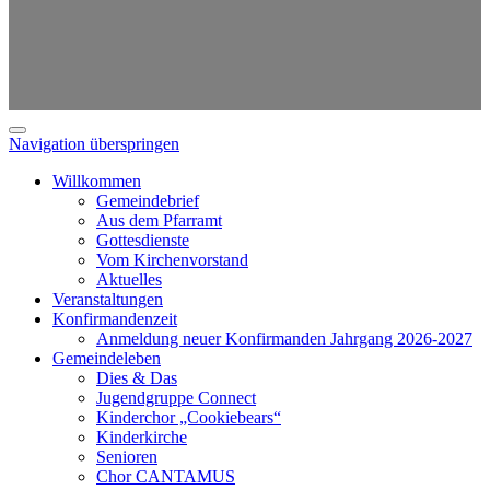
Navigation überspringen
Willkommen
Gemeindebrief
Aus dem Pfarramt
Gottesdienste
Vom Kirchenvorstand
Aktuelles
Veranstaltungen
Konfirmandenzeit
Anmeldung neuer Konfirmanden Jahrgang 2026-2027
Gemeindeleben
Dies & Das
Jugendgruppe Connect
Kinderchor „Cookiebears“
Kinderkirche
Senioren
Chor CANTAMUS