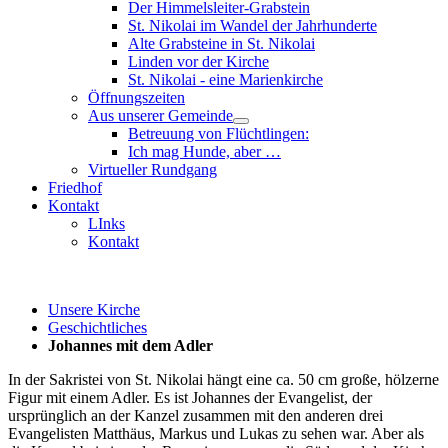
Der Himmelsleiter-Grabstein
St. Nikolai im Wandel der Jahrhunderte
Alte Grabsteine in St. Nikolai
Linden vor der Kirche
St. Nikolai - eine Marienkirche
Öffnungszeiten
Aus unserer Gemeinde
Betreuung von Flüchtlingen:
Ich mag Hunde, aber …
Virtueller Rundgang
Friedhof
Kontakt
LInks
Kontakt
Unsere Kirche
Geschichtliches
Johannes mit dem Adler
In der Sakristei von St. Nikolai hängt eine ca. 50 cm große, hölzerne
Figur mit einem Adler. Es ist Johannes der Evangelist, der
ursprünglich an der Kanzel zusammen mit den anderen drei
Evangelisten Matthäus, Markus und Lukas zu sehen war. Aber als