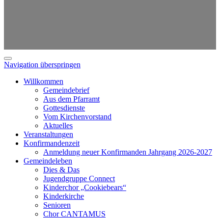
Navigation überspringen
Willkommen
Gemeindebrief
Aus dem Pfarramt
Gottesdienste
Vom Kirchenvorstand
Aktuelles
Veranstaltungen
Konfirmandenzeit
Anmeldung neuer Konfirmanden Jahrgang 2026-2027
Gemeindeleben
Dies & Das
Jugendgruppe Connect
Kinderchor „Cookiebears“
Kinderkirche
Senioren
Chor CANTAMUS