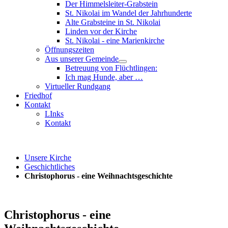
Der Himmelsleiter-Grabstein
St. Nikolai im Wandel der Jahrhunderte
Alte Grabsteine in St. Nikolai
Linden vor der Kirche
St. Nikolai - eine Marienkirche
Öffnungszeiten
Aus unserer Gemeinde
Betreuung von Flüchtlingen:
Ich mag Hunde, aber …
Virtueller Rundgang
Friedhof
Kontakt
LInks
Kontakt
Unsere Kirche
Geschichtliches
Christophorus - eine Weihnachtsgeschichte
Christophorus - eine