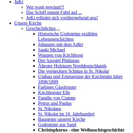
JuKi
Wer wagt gewinnt?!
Das Schiff nimmt Fahrt auf ...
JuKi erfindet sich vorübergehend neu!
Unsere Kirche
Geschichtliches
Historische Grabsteine erzählen
Lebensgeschichten
Johannes mit dem Adler
Sankt Michael
Wappen von Kirchhorst
Der Apostel Philippus
Ältester Holzturm Norddeutschlands
Die versteckten Schätze in St. Nikolai
Umbau und Erneuerung der Kirchenim Jahre
1898/1899
Farbiges Glasfenster
Kirchhorster Elle
Familie von Cramm
Petrus und Paulus
St. Nikolaus
St. Nikolai im 16. Jahrhundert
Bausteine unserer Kirche
Grabsteine aus Sand
Christophorus - eine Weihnachtsgeschichte