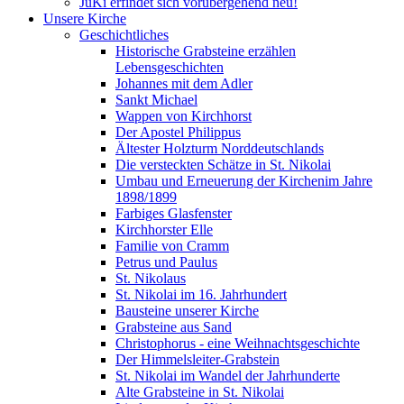
JuKi erfindet sich vorübergehend neu!
Unsere Kirche
Geschichtliches
Historische Grabsteine erzählen
Lebensgeschichten
Johannes mit dem Adler
Sankt Michael
Wappen von Kirchhorst
Der Apostel Philippus
Ältester Holzturm Norddeutschlands
Die versteckten Schätze in St. Nikolai
Umbau und Erneuerung der Kirchenim Jahre
1898/1899
Farbiges Glasfenster
Kirchhorster Elle
Familie von Cramm
Petrus und Paulus
St. Nikolaus
St. Nikolai im 16. Jahrhundert
Bausteine unserer Kirche
Grabsteine aus Sand
Christophorus - eine Weihnachtsgeschichte
Der Himmelsleiter-Grabstein
St. Nikolai im Wandel der Jahrhunderte
Alte Grabsteine in St. Nikolai