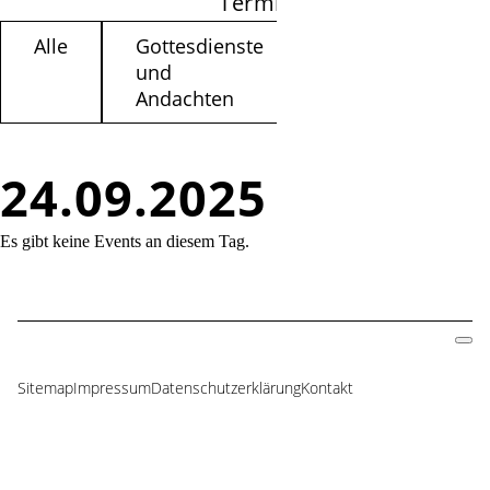
Termine filtern
Alle
Gottesdienste
Kinder /
und
Jugendliche
Andachten
24.09.2025
Es gibt keine Events an diesem Tag.
Sitemap
Impressum
Datenschutzerklärung
Kontakt
Navigation
überspringen