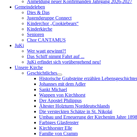
Anmeldung neuer Konfirmanden Jahrgang 2026-2027
Gemeindeleben
Dies & Das
Jugendgruppe Connect
Kinderchor „Cookiebears“
Kinderkirche
Senioren
Chor CANTAMUS
JuKi
Wer wagt gewinnt?!
Das Schiff nimmt Fahrt auf ...
JuKi erfindet sich vorübergehend neu!
Unsere Kirche
Geschichtliches
Historische Grabsteine erzählen Lebensgeschichte
Johannes mit dem Adler
Sankt Michael
Wappen von Kirchhorst
Der Apostel Philippus
Ältester Holzturm Norddeutschlands
Die versteckten Schätze in St. Nikolai
Umbau und Erneuerung der Kirchenim Jahre 189
Farbiges Glasfenster
Kirchhorster Elle
Familie von Cramm