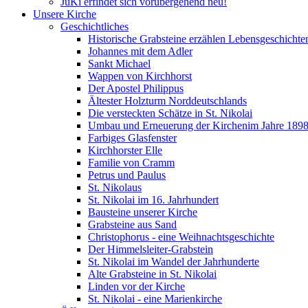
JuKi erfindet sich vorübergehend neu!
Unsere Kirche
Geschichtliches
Historische Grabsteine erzählen Lebensgeschichte
Johannes mit dem Adler
Sankt Michael
Wappen von Kirchhorst
Der Apostel Philippus
Ältester Holzturm Norddeutschlands
Die versteckten Schätze in St. Nikolai
Umbau und Erneuerung der Kirchenim Jahre 189
Farbiges Glasfenster
Kirchhorster Elle
Familie von Cramm
Petrus und Paulus
St. Nikolaus
St. Nikolai im 16. Jahrhundert
Bausteine unserer Kirche
Grabsteine aus Sand
Christophorus - eine Weihnachtsgeschichte
Der Himmelsleiter-Grabstein
St. Nikolai im Wandel der Jahrhunderte
Alte Grabsteine in St. Nikolai
Linden vor der Kirche
St. Nikolai - eine Marienkirche