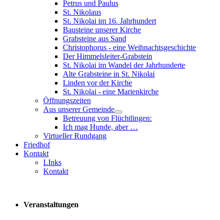
Petrus und Paulus
St. Nikolaus
St. Nikolai im 16. Jahrhundert
Bausteine unserer Kirche
Grabsteine aus Sand
Christophorus - eine Weihnachtsgeschichte
Der Himmelsleiter-Grabstein
St. Nikolai im Wandel der Jahrhunderte
Alte Grabsteine in St. Nikolai
Linden vor der Kirche
St. Nikolai - eine Marienkirche
Öffnungszeiten
Aus unserer Gemeinde
Betreuung von Flüchtlingen:
Ich mag Hunde, aber …
Virtueller Rundgang
Friedhof
Kontakt
LInks
Kontakt
Veranstaltungen