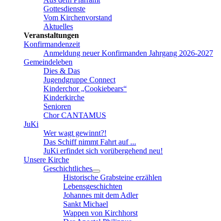
Gottesdienste
Vom Kirchenvorstand
Aktuelles
Veranstaltungen
Konfirmandenzeit
Anmeldung neuer Konfirmanden Jahrgang 2026-2027
Gemeindeleben
Dies & Das
Jugendgruppe Connect
Kinderchor „Cookiebears“
Kinderkirche
Senioren
Chor CANTAMUS
JuKi
Wer wagt gewinnt?!
Das Schiff nimmt Fahrt auf ...
JuKi erfindet sich vorübergehend neu!
Unsere Kirche
Geschichtliches
Historische Grabsteine erzählen
Lebensgeschichten
Johannes mit dem Adler
Sankt Michael
Wappen von Kirchhorst