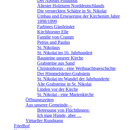
Der Apostel Philippus
Ältester Holzturm Norddeutschlands
Die versteckten Schätze in St. Nikolai
Umbau und Erneuerung der Kirchenim Jahre
1898/1899
Farbiges Glasfenster
Kirchhorster Elle
Familie von Cramm
Petrus und Paulus
St. Nikolaus
St. Nikolai im 16. Jahrhundert
Bausteine unserer Kirche
Grabsteine aus Sand
Christophorus - eine Weihnachtsgeschichte
Der Himmelsleiter-Grabstein
St. Nikolai im Wandel der Jahrhunderte
Alte Grabsteine in St. Nikolai
Linden vor der Kirche
St. Nikolai - eine Marienkirche
Öffnungszeiten
Aus unserer Gemeinde
Betreuung von Flüchtlingen:
Ich mag Hunde, aber …
Virtueller Rundgang
Friedhof