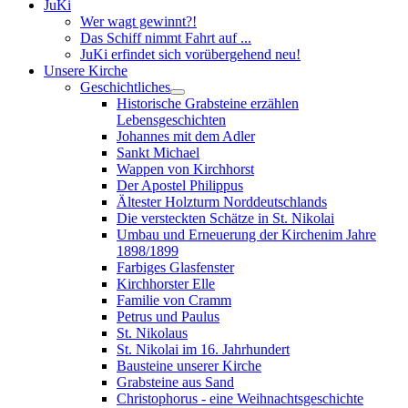
JuKi
Wer wagt gewinnt?!
Das Schiff nimmt Fahrt auf ...
JuKi erfindet sich vorübergehend neu!
Unsere Kirche
Geschichtliches
Historische Grabsteine erzählen
Lebensgeschichten
Johannes mit dem Adler
Sankt Michael
Wappen von Kirchhorst
Der Apostel Philippus
Ältester Holzturm Norddeutschlands
Die versteckten Schätze in St. Nikolai
Umbau und Erneuerung der Kirchenim Jahre
1898/1899
Farbiges Glasfenster
Kirchhorster Elle
Familie von Cramm
Petrus und Paulus
St. Nikolaus
St. Nikolai im 16. Jahrhundert
Bausteine unserer Kirche
Grabsteine aus Sand
Christophorus - eine Weihnachtsgeschichte