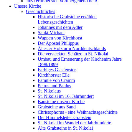
JuKi erfindet sich vorübergehend neu!
Unsere Kirche
Geschichtliches
Historische Grabsteine erzählen
Lebensgeschichten
Johannes mit dem Adler
Sankt Michael
Wappen von Kirchhorst
Der Apostel Philippus
Ältester Holzturm Norddeutschlands
Die versteckten Schätze in St. Nikolai
Umbau und Erneuerung der Kirchenim Jahre
1898/1899
Farbiges Glasfenster
Kirchhorster Elle
Familie von Cramm
Petrus und Paulus
St. Nikolaus
St. Nikolai im 16. Jahrhundert
Bausteine unserer Kirche
Grabsteine aus Sand
Christophorus - eine Weihnachtsgeschichte
Der Himmelsleiter-Grabstein
St. Nikolai im Wandel der Jahrhunderte
Alte Grabsteine in St. Nikolai