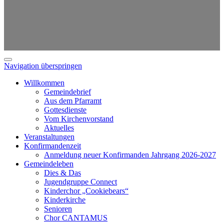
Navigation überspringen
Willkommen
Gemeindebrief
Aus dem Pfarramt
Gottesdienste
Vom Kirchenvorstand
Aktuelles
Veranstaltungen
Konfirmandenzeit
Anmeldung neuer Konfirmanden Jahrgang 2026-2027
Gemeindeleben
Dies & Das
Jugendgruppe Connect
Kinderchor „Cookiebears“
Kinderkirche
Senioren
Chor CANTAMUS