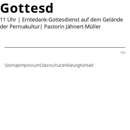
Gottesdienst
11 Uhr | Erntedank-Gottesdienst auf dem Gelände
der Permakultur| Pastorin Jähnert-Müller
Sitemap
Impressum
Datenschutzerklärung
Kontakt
Navigation
überspringen