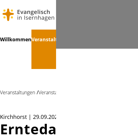
Navigation
Suchen
Willkommen
Veranstaltungen
Konfirmandenzeit
Gemein
überspringen
Veranstaltungen
Veranstaltung
Kirchhorst | 29.09.2024 11:00
Erntedank-