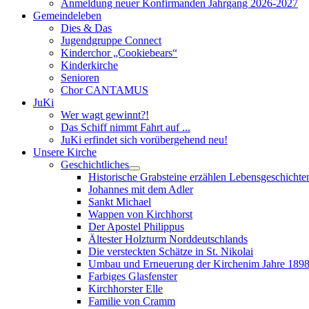
Anmeldung neuer Konfirmanden Jahrgang 2026-2027
Gemeindeleben
Dies & Das
Jugendgruppe Connect
Kinderchor „Cookiebears“
Kinderkirche
Senioren
Chor CANTAMUS
JuKi
Wer wagt gewinnt?!
Das Schiff nimmt Fahrt auf ...
JuKi erfindet sich vorübergehend neu!
Unsere Kirche
Geschichtliches
Historische Grabsteine erzählen Lebensgeschichte
Johannes mit dem Adler
Sankt Michael
Wappen von Kirchhorst
Der Apostel Philippus
Ältester Holzturm Norddeutschlands
Die versteckten Schätze in St. Nikolai
Umbau und Erneuerung der Kirchenim Jahre 189
Farbiges Glasfenster
Kirchhorster Elle
Familie von Cramm