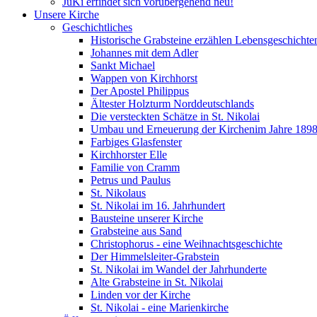
JuKi erfindet sich vorübergehend neu!
Unsere Kirche
Geschichtliches
Historische Grabsteine erzählen Lebensgeschichte
Johannes mit dem Adler
Sankt Michael
Wappen von Kirchhorst
Der Apostel Philippus
Ältester Holzturm Norddeutschlands
Die versteckten Schätze in St. Nikolai
Umbau und Erneuerung der Kirchenim Jahre 189
Farbiges Glasfenster
Kirchhorster Elle
Familie von Cramm
Petrus und Paulus
St. Nikolaus
St. Nikolai im 16. Jahrhundert
Bausteine unserer Kirche
Grabsteine aus Sand
Christophorus - eine Weihnachtsgeschichte
Der Himmelsleiter-Grabstein
St. Nikolai im Wandel der Jahrhunderte
Alte Grabsteine in St. Nikolai
Linden vor der Kirche
St. Nikolai - eine Marienkirche