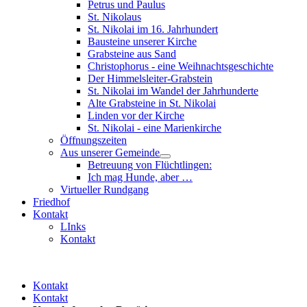
Petrus und Paulus
St. Nikolaus
St. Nikolai im 16. Jahrhundert
Bausteine unserer Kirche
Grabsteine aus Sand
Christophorus - eine Weihnachtsgeschichte
Der Himmelsleiter-Grabstein
St. Nikolai im Wandel der Jahrhunderte
Alte Grabsteine in St. Nikolai
Linden vor der Kirche
St. Nikolai - eine Marienkirche
Öffnungszeiten
Aus unserer Gemeinde
Betreuung von Flüchtlingen:
Ich mag Hunde, aber …
Virtueller Rundgang
Friedhof
Kontakt
LInks
Kontakt
Kontakt
Kontakt