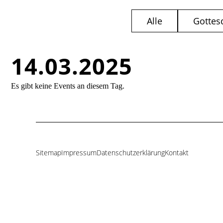
Alle
Gottes
14.03.2025
Es gibt keine Events an diesem Tag.
Sitemap
Impressum
Datenschutzerklärung
Kontakt
Navigation
überspringen