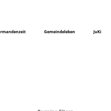
irmandenzeit
Gemeindeleben
JuKi