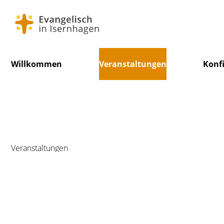
Navigation
Willkommen
Veranstaltungen
Konf
überspringen
Veranstaltungen