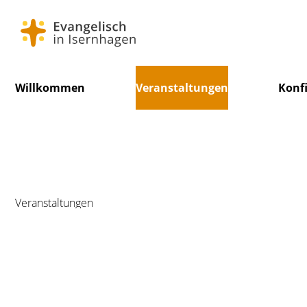
Navigation
Willkommen
Veranstaltungen
Konf
überspringen
Veranstaltungen