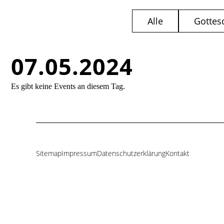
Alle
Gottes
07.05.2024
Es gibt keine Events an diesem Tag.
Sitemap
Impressum
Datenschutzerklärung
Kontakt
Navigation
überspringen