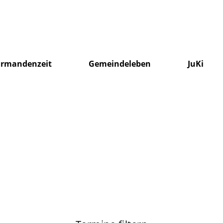
irmandenzeit
Gemeindeleben
JuKi