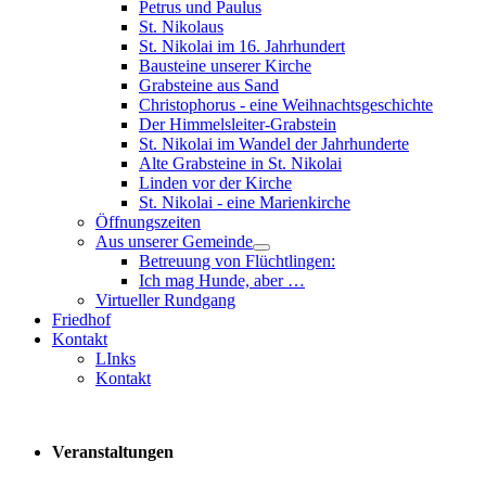
Petrus und Paulus
St. Nikolaus
St. Nikolai im 16. Jahrhundert
Bausteine unserer Kirche
Grabsteine aus Sand
Christophorus - eine Weihnachtsgeschichte
Der Himmelsleiter-Grabstein
St. Nikolai im Wandel der Jahrhunderte
Alte Grabsteine in St. Nikolai
Linden vor der Kirche
St. Nikolai - eine Marienkirche
Öffnungszeiten
Aus unserer Gemeinde
Betreuung von Flüchtlingen:
Ich mag Hunde, aber …
Virtueller Rundgang
Friedhof
Kontakt
LInks
Kontakt
Veranstaltungen