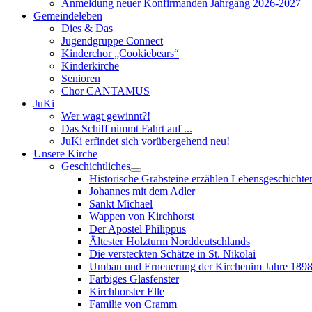
Anmeldung neuer Konfirmanden Jahrgang 2026-2027
Gemeindeleben
Dies & Das
Jugendgruppe Connect
Kinderchor „Cookiebears“
Kinderkirche
Senioren
Chor CANTAMUS
JuKi
Wer wagt gewinnt?!
Das Schiff nimmt Fahrt auf ...
JuKi erfindet sich vorübergehend neu!
Unsere Kirche
Geschichtliches
Historische Grabsteine erzählen Lebensgeschichte
Johannes mit dem Adler
Sankt Michael
Wappen von Kirchhorst
Der Apostel Philippus
Ältester Holzturm Norddeutschlands
Die versteckten Schätze in St. Nikolai
Umbau und Erneuerung der Kirchenim Jahre 189
Farbiges Glasfenster
Kirchhorster Elle
Familie von Cramm