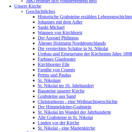
JuKi erfindet sich vorübergehend neu!
Unsere Kirche
Geschichtliches
Historische Grabsteine erzählen Lebensgeschichte
Johannes mit dem Adler
Sankt Michael
Wappen von Kirchhorst
Der Apostel Philippus
Ältester Holzturm Norddeutschlands
Die versteckten Schätze in St. Nikolai
Umbau und Erneuerung der Kirchenim Jahre 189
Farbiges Glasfenster
Kirchhorster Elle
Familie von Cramm
Petrus und Paulus
St. Nikolaus
St. Nikolai im 16. Jahrhundert
Bausteine unserer Kirche
Grabsteine aus Sand
Christophorus - eine Weihnachtsgeschichte
Der Himmelsleiter-Grabstein
St. Nikolai im Wandel der Jahrhunderte
Alte Grabsteine in St. Nikolai
Linden vor der Kirche
St. Nikolai - eine Marienkirche