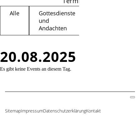
Termine filtern
Alle
Gottesdienste
Kinder /
und
Jugendliche
Andachten
20.08.2025
Es gibt keine Events an diesem Tag.
Sitemap
Impressum
Datenschutzerklärung
Kontakt
Navigation
überspringen