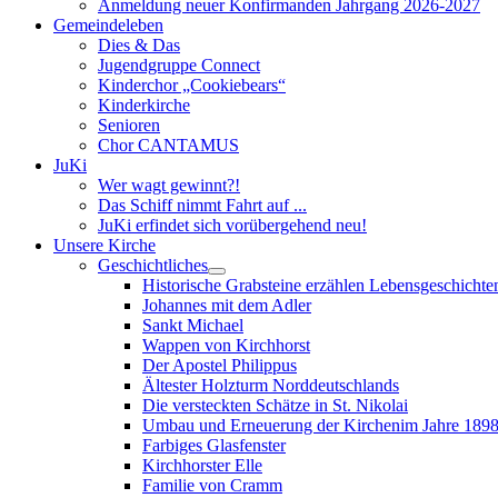
Anmeldung neuer Konfirmanden Jahrgang 2026-2027
Gemeindeleben
Dies & Das
Jugendgruppe Connect
Kinderchor „Cookiebears“
Kinderkirche
Senioren
Chor CANTAMUS
JuKi
Wer wagt gewinnt?!
Das Schiff nimmt Fahrt auf ...
JuKi erfindet sich vorübergehend neu!
Unsere Kirche
Geschichtliches
Historische Grabsteine erzählen Lebensgeschichte
Johannes mit dem Adler
Sankt Michael
Wappen von Kirchhorst
Der Apostel Philippus
Ältester Holzturm Norddeutschlands
Die versteckten Schätze in St. Nikolai
Umbau und Erneuerung der Kirchenim Jahre 189
Farbiges Glasfenster
Kirchhorster Elle
Familie von Cramm