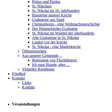
Petrus und Paulus
St. Nikolaus
St. Nikolai im 16. Jahrhundert
Bausteine unserer Kirche
Grabsteine aus Sand
Christophorus - eine Weihnachtsgeschichte
Der Himmelsleiter-Grabstein
St. Nikolai im Wandel der Jahrhunderte
Alte Grabsteine in St. Nikolai
Linden vor der Kirche
St. Nikolai - eine Marienkirche
Öffnungszeiten
Aus unserer Gemeinde
Betreuung von Flüchtlingen:
Ich mag Hunde, aber …
Virtueller Rundgang
Friedhof
Kontakt
LInks
Kontakt
Veranstaltungen