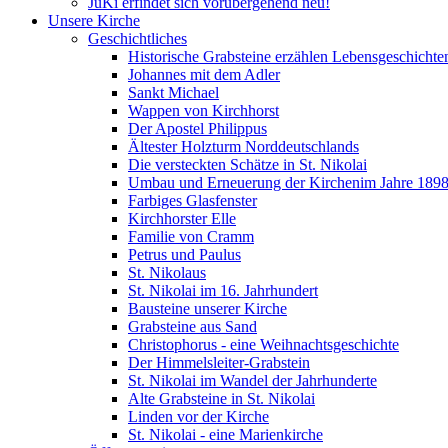
JuKi erfindet sich vorübergehend neu!
Unsere Kirche
Geschichtliches
Historische Grabsteine erzählen Lebensgeschichte
Johannes mit dem Adler
Sankt Michael
Wappen von Kirchhorst
Der Apostel Philippus
Ältester Holzturm Norddeutschlands
Die versteckten Schätze in St. Nikolai
Umbau und Erneuerung der Kirchenim Jahre 189
Farbiges Glasfenster
Kirchhorster Elle
Familie von Cramm
Petrus und Paulus
St. Nikolaus
St. Nikolai im 16. Jahrhundert
Bausteine unserer Kirche
Grabsteine aus Sand
Christophorus - eine Weihnachtsgeschichte
Der Himmelsleiter-Grabstein
St. Nikolai im Wandel der Jahrhunderte
Alte Grabsteine in St. Nikolai
Linden vor der Kirche
St. Nikolai - eine Marienkirche