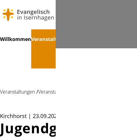
Navigation
Suchen
Willkommen
Veranstaltungen
Konfirmandenzeit
Gemein
überspringen
Veranstaltungen
Veranstaltung
Kirchhorst | 23.09.2025 18:30
Jugendgruppe